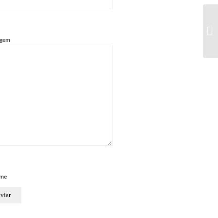
gem
rme