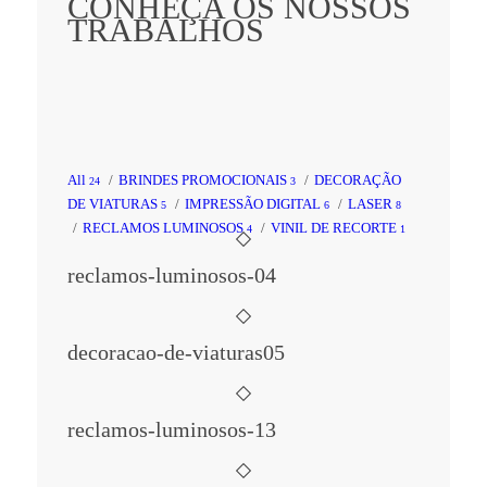
CONHEÇA OS NOSSOS
TRABALHOS
All
/
BRINDES PROMOCIONAIS
/
DECORAÇÃO
24
3
DE VIATURAS
/
IMPRESSÃO DIGITAL
/
LASER
5
6
8
/
RECLAMOS LUMINOSOS
/
VINIL DE RECORTE
4
1
reclamos-luminosos-04
decoracao-de-viaturas05
reclamos-luminosos-13